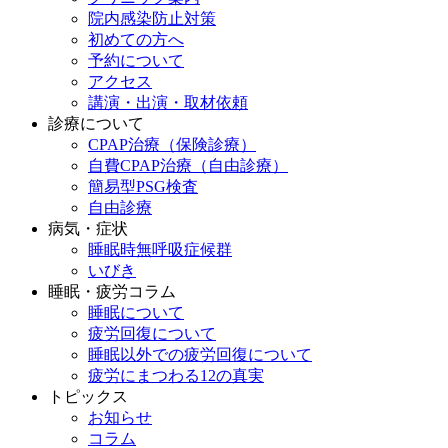
院内感染防止対策
初めての方へ
予約について
アクセス
講演・出演・取材依頼
診療について
CPAP治療（保険診療）
自費CPAP治療（自由診療）
簡易型PSG検査
自由診療
病気・症状
睡眠時無呼吸症候群
いびき
睡眠・疲労コラム
睡眠について
疲労回復について
睡眠以外での疲労回復について
疲労にまつわる12の真実
トピックス
お知らせ
コラム