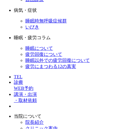
病気・症状
睡眠時無呼吸症候群
いびき
睡眠・疲労コラム
睡眠について
疲労回復について
睡眠以外での疲労回復について
疲労にまつわる12の真実
TEL
診療
WEB予約
講演・出演
・取材依頼
当院について
院長紹介
クリニック案内