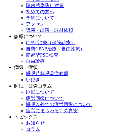
院内感染防止対策
初めての方へ
予約について
アクセス
講演・出演・取材依頼
診療について
CPAP治療（保険診療）
自費CPAP治療（自由診療）
簡易型PSG検査
自由診療
病気・症状
睡眠時無呼吸症候群
いびき
睡眠・疲労コラム
睡眠について
疲労回復について
睡眠以外での疲労回復について
疲労にまつわる12の真実
トピックス
お知らせ
コラム