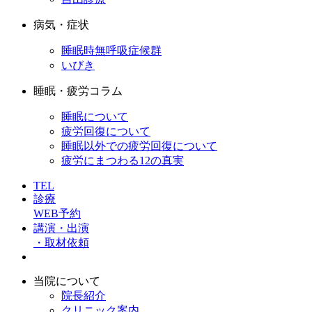
病気・症状
睡眠時無呼吸症候群
いびき
睡眠・疲労コラム
睡眠について
疲労回復について
睡眠以外での疲労回復について
疲労にまつわる12の真実
TEL
診療
WEB予約
講演・出演
・取材依頼
当院について
院長紹介
クリニック案内